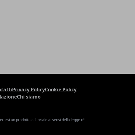
tatti
Privacy Policy
Cookie Policy
dazione
Chi siamo
arsi un prodotto editoriale ai sensi della legge n°