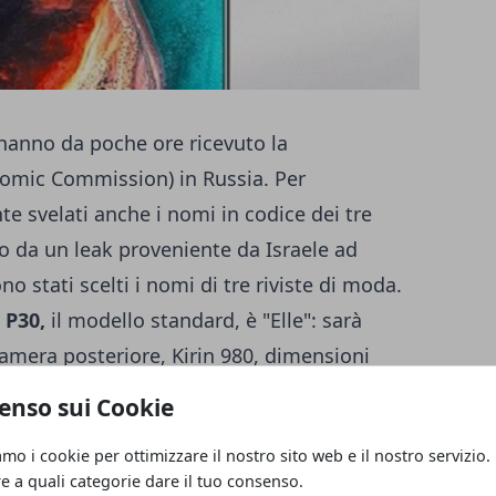
anno da poche ore ricevuto la
nomic Commission) in Russia. Per
te svelati anche i nomi in codice dei tre
 da un leak proveniente da Israele ad
o stati scelti i nomi di tre riviste di moda.
 P30,
il modello standard, è "Elle": sarà
camera posteriore, Kirin 980, dimensioni
per le impronte digitali integrato nel
enso sui Cookie
, è identificato con "Marie Claire": in questo
amo i cookie per ottimizzare il nostro sito web e il nostro servizio.
no performante come il Kirin 710 mentre
re a quali categorie dare il tuo consenso.