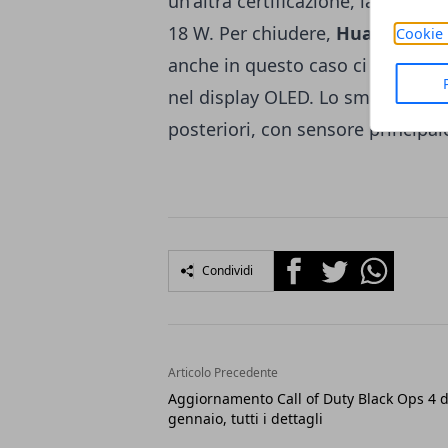
un'altra certificazione, la 3C, ha 
18 W. Per chiudere,
Huawei P30 
Cookie 
anche in questo caso ci sarà un s
nel display OLED. Lo smartphone
posteriori, con sensore principa
Facebook
Twitter
Whatsapp
Condividi
Articolo Precedente
Aggiornamento Call of Duty Black Ops 4 d
gennaio, tutti i dettagli