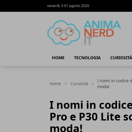
venerdì, il 07 agosto 2026
AnimaNerd
HOME
TECNOLOGIA
CURIOSIT
I nomi in codice d
Home
Curiosità
moda!
I nomi in codic
Pro e P30 Lite so
moda!