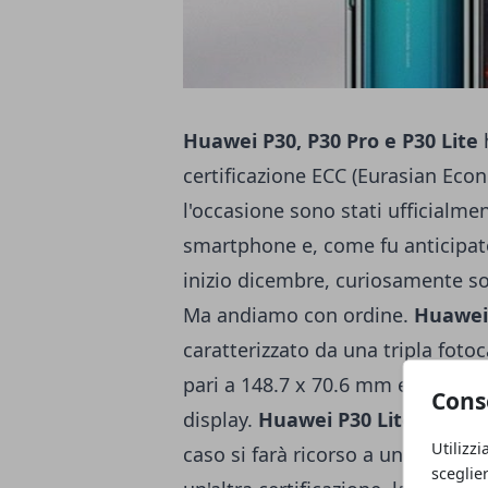
Huawei P30, P30 Pro e P30 Lite
h
certificazione ECC (Eurasian Eco
l'occasione sono stati ufficialmen
smartphone e, come fu anticipato
inizio dicembre, curiosamente son
Ma andiamo con ordine.
Huawei
caratterizzato da una tripla foto
pari a 148.7 x 70.6 mm e sensore 
Cons
display.
Huawei P30 Lite
, invece
Utilizzi
caso si farà ricorso a un SoC me
sceglie