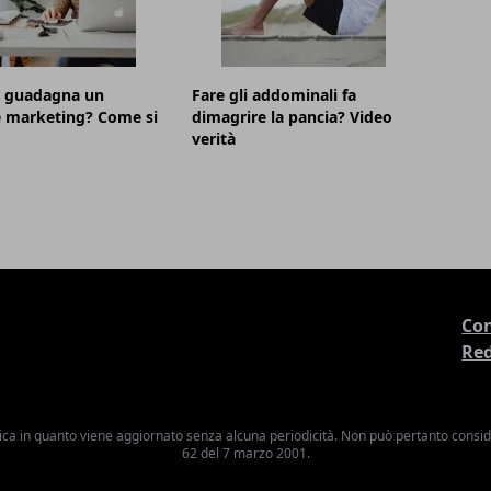
 guadagna un
Fare gli addominali fa
te marketing? Come si
dimagrire la pancia? Video
verità
Con
Re
ica in quanto viene aggiornato senza alcuna periodicità. Non può pertanto consider
62 del 7 marzo 2001.