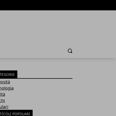
Cerca
TEGORIE
iosità
nologia
ità
chi
ulari
TICOLI POPOLARI