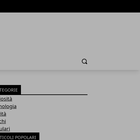
Cerca
TEGORIE
iosità
nologia
ità
chi
ulari
TICOLI POPOLARI