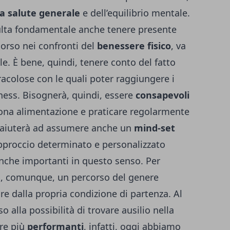
a salute
generale
e dell’equilibrio mentale.
sulta fondamentale anche tenere presente
corso nei confronti del
benessere fisico
, va
e. È bene, quindi, tenere conto del fatto
acolose con le quali poter raggiungere i
llness. Bisognerà, quindi, essere
consapevoli
ona alimentazione e praticare regolarmente
 vi aiuterà ad assumere anche un
mind-set
proccio determinato e personalizzato
nche importanti in questo senso. Per
, comunque, un percorso del genere
ire dalla propria condizione di partenza. Al
so alla possibilità di trovare ausilio nella
pre più
performanti
, infatti, oggi abbiamo