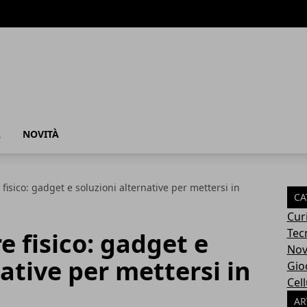
À
NOVITÀ
fisico: gadget e soluzioni alternative per mettersi in
CA
Cur
Tec
e fisico: gadget e
Nov
ative per mettersi in
Gio
Cell
AR