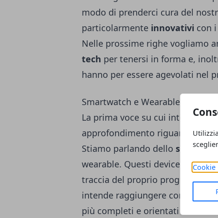
modo di prenderci cura del nostr
particolarmente
innovativi
con i 
Nelle prossime righe vogliamo an
tech
per tenersi in forma e, inoltr
hanno per essere agevolati nel p
Smartwatch e Wearable
Cons
La prima voce su cui intendiamo
approfondimento riguarda il dispos
Utilizzi
sceglie
Stiamo parlando dello
smartwa
wearable. Questi device forniscon
Cookie 
traccia del proprio progresso. Per
intende raggiungere con il prop
più completi e orientati all’alle