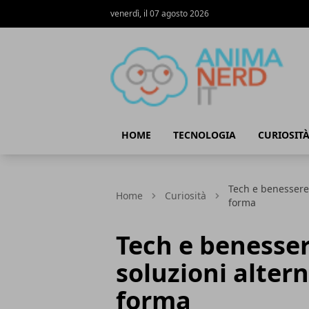
venerdì, il 07 agosto 2026
AnimaNerd
HOME
TECNOLOGIA
CURIOSIT
Tech e benessere 
Home
Curiosità
forma
Tech e benesser
soluzioni altern
forma