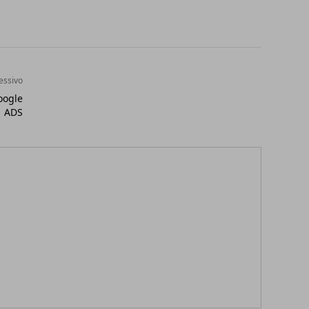
essivo
oogle
ADS