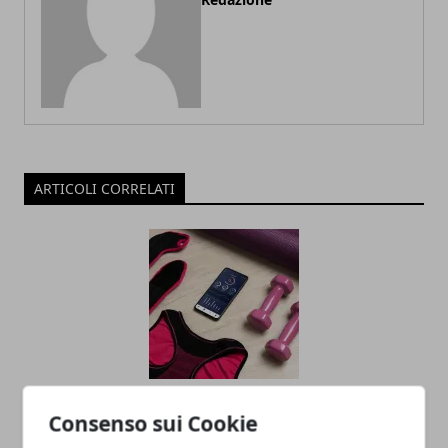
ARTICOLI CORRELATI
Tech e benessere fisico: gadget e
Consenso sui Cookie
soluzioni alternative per mettersi in