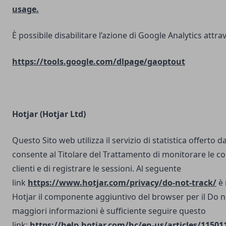
usage.
È possibile disabilitare l’azione di Google Analytics attrav
https://tools.google.com/dlpage/gaoptout
Hotjar (Hotjar Ltd)
Questo Sito web utilizza il servizio di statistica offerto d
consente al Titolare del Trattamento di monitorare le co
clienti e di registrare le sessioni. Al seguente
link
https://www.hotjar.com/privacy/do-not-track/
è 
Hotjar il componente aggiuntivo del browser per il Do n
maggiori informazioni è sufficiente seguire questo
link:
https://help.hotjar.com/hc/en-us/articles/11501