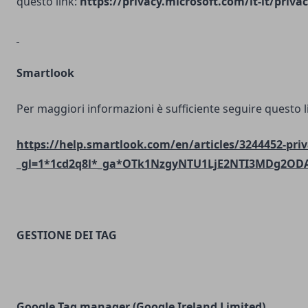
questo link:
https://privacy.microsoft.com/it-it/priv
Smartlook
Per maggiori informazioni è sufficiente seguire questo l
https://help.smartlook.com/en/articles/3244452-priv
_gl=1*1cd2q8l*_ga*OTk1NzgyNTU1LjE2NTI3MDg2O
GESTIONE DEI TAG
Google Tag manager (Google Ireland Limited)