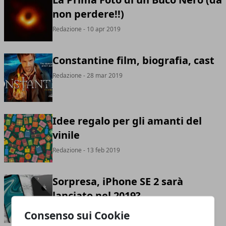
non perdere!!)
Redazione
- 10 apr 2019
Constantine film, biografia, cast
Redazione
- 28 mar 2019
Idee regalo per gli amanti del
vinile
Redazione
- 13 feb 2019
Sorpresa, iPhone SE 2 sarà
lanciato nel 2019?
Redazione
- 03 feb 2019
Consenso sui Cookie