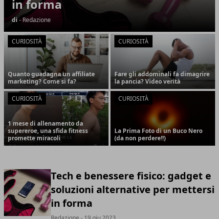
in forma
di
- Redazione
CURIOSITÀ
CURIOSITÀ
Quanto guadagna un affiliate
Fare gli addominali fa dimagrire
marketing? Come si fa?
la pancia? Video verità
CURIOSITÀ
CURIOSITÀ
1 mese di allenamento da
supereroe, una sfida fitness
La Prima Foto di un Buco Nero
promette miracoli
(da non perdere!!)
Tech e benessere fisico: gadget e
soluzioni alternative per mettersi
in forma
Redazione
- 19 giu 2023