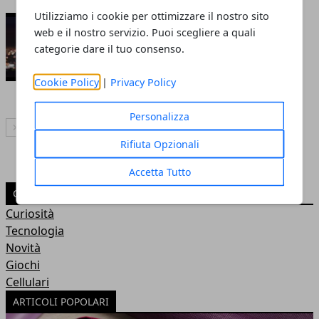
Utilizziamo i cookie per ottimizzare il nostro sito
Samsung Galaxy F (lo
web e il nostro servizio. Puoi scegliere a quali
smartphone pieghevole) appare
categorie dare il tuo consenso.
in un video ufficiale
Cookie Policy
|
Privacy Policy
Redazione
- 01 feb 2019
Personalizza
Articolo Successivo
Rifiuta Opzionali
Accetta Tutto
CATEGORIE
Curiosità
Tecnologia
Novità
Giochi
Cellulari
ARTICOLI POPOLARI