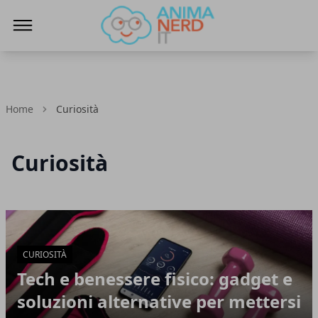
AnimaNerd
Home
Curiosità
Curiosità
Articoli in Evidenza
CURIOSITÀ
Tech e benessere fisico: gadget e
soluzioni alternative per mettersi