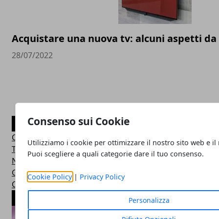
Acquistare una nuova tv: alcuni aspetti d
28/07/2022
Consenso sui Cookie
CATEGORIE
Curiosità
Utilizziamo i cookie per ottimizzare il nostro sito web e il
Tecnologia
Puoi scegliere a quali categorie dare il tuo consenso.
Novità
Giochi
Cookie Policy
|
Privacy Policy
Cellulari
ARTICOLI POPOLARI
Personalizza