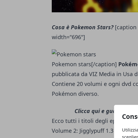
Cosa è Pokemon Stars?
[caption 
width="696"]
Pokemon stars[/caption]
Pokémo
pubblicata da VIZ Media in Usa da
Contiene 20 volumi e ogni dvd co
Pokémon diverso.
Clicca qui e guarda le 
Cons
Ecco tutti i titoli degli episodi
Utilizzi
Volume 2: Jigglypuff 1.3 Volume 3
sceglie