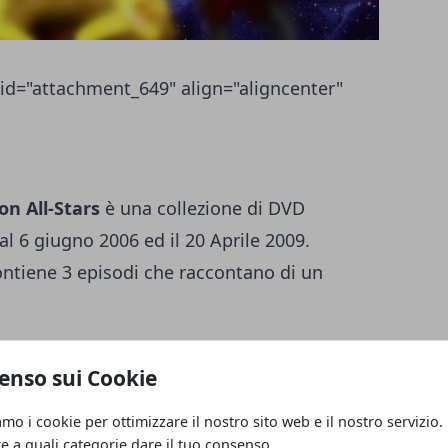
id="attachment_649" align="aligncenter"
n All-Stars
è una collezione di DVD
l 6 giugno 2006 ed il 20 Aprile 2009.
ntiene 3 episodi che raccontano di un
offerte di Pokemon stars su Amazon
enso sui Cookie
 di Pokemon Stars 1.1 Volume 1: Pikachu 1.2
amo i cookie per ottimizzare il nostro sito web e il nostro servizio.
: Charizard 1.4 Volume 4: Squirtle 1.5
re a quali categorie dare il tuo consenso.