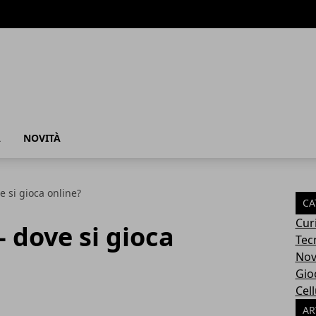
À
NOVITÀ
e si gioca online?
CA
Cur
 dove si gioca
Tec
Nov
Gio
Cell
AR