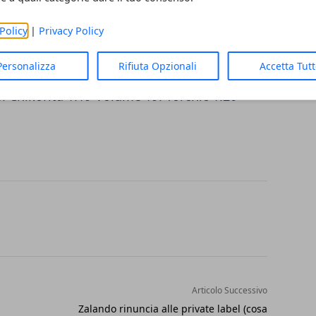
: Eevee 1.7 Volume 7: Bulbasaur 1.8
Charmander 1.10 Volume 10: Mudkip 1.11
Policy
|
Privacy Policy
12: Treecko 1.13 Volume 13: Psyduck 1.14
Personalizza
Rifiuta Opzionali
Accetta Tut
e 15: Lapras 1.16 Volume 16: Totodile 1.17
: Chikorita 1.19 Volume 19: Torchic 1.20
Articolo Successivo
Zalando rinuncia alle private label (cosa