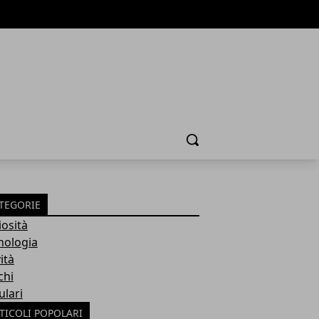
Cerca
TEGORIE
iosità
nologia
ità
chi
ulari
TICOLI POPOLARI