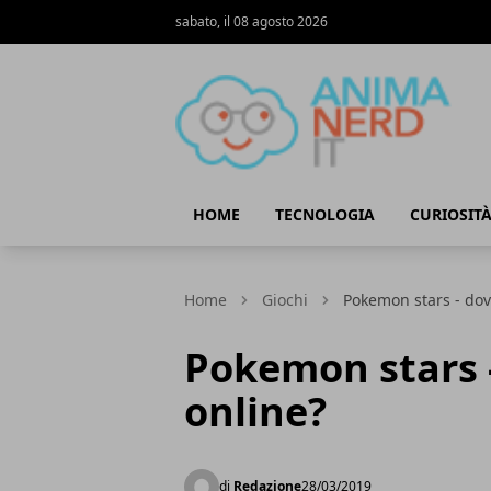
sabato, il 08 agosto 2026
AnimaNerd
HOME
TECNOLOGIA
CURIOSIT
Home
Giochi
Pokemon stars - dov
Pokemon stars -
online?
di
Redazione
28/03/2019