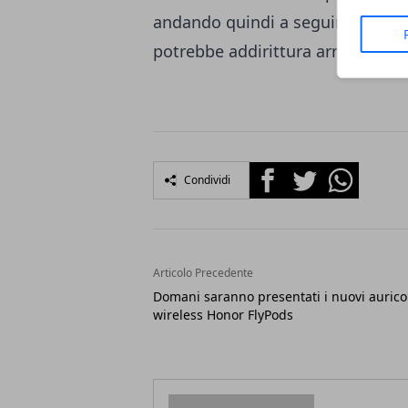
andando quindi a seguire la mod
potrebbe addirittura arrivare a m
Facebook
Twitter
Whatsapp
Condividi
Articolo Precedente
Domani saranno presentati i nuovi aurico
wireless Honor FlyPods