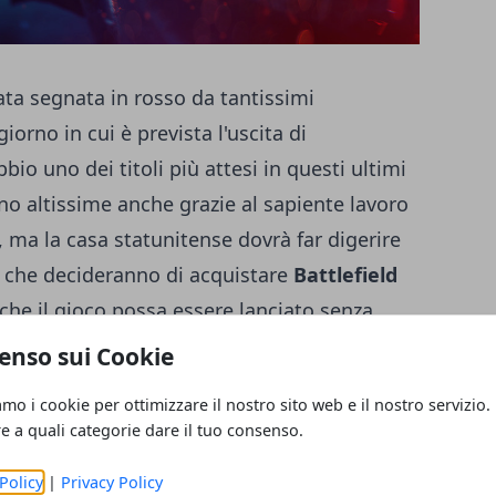
ta segnata in rosso da tantissimi
giorno in cui è prevista l'uscita di
bio uno dei titoli più attesi in questi ultimi
no altissime anche grazie al sapiente lavoro
, ma la casa statunitense dovrà far digerire
ti che decideranno di acquistare
Battlefield
 che il gioco possa essere lanciato senza
e hanno generato curiosità nelle ultime
enso sui Cookie
indiscrezioni. Si parla con insistenza di
amo i cookie per ottimizzare il nostro sito web e il nostro servizio.
modalità cooperativa) e le
Grand
re a quali categorie dare il tuo consenso.
lmente quella più attesa, considerato che
Policy
|
Privacy Policy
o per la prima volta un Battle Royale,