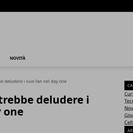
À
NOVITÀ
be deludere i suoi fan nel day one
CA
Cur
otrebbe deludere i
Tec
y one
Nov
Gio
Cell
AR