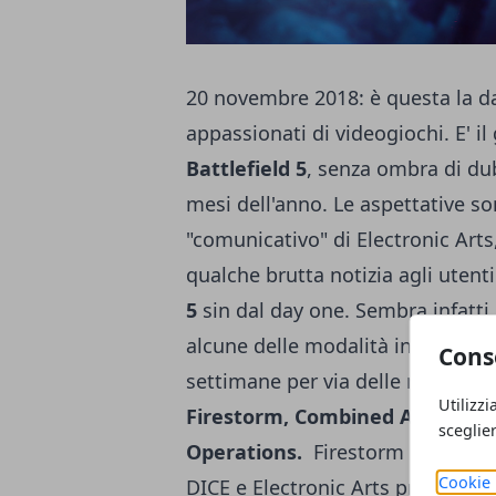
20 novembre 2018: è questa la da
appassionati di videogiochi. E' il 
Battlefield 5
, senza ombra di dub
mesi dell'anno. Le aspettative so
"comunicativo" di Electronic Arts
qualche brutta notizia agli uten
5
sin dal day one. Sembra infatti
alcune delle modalità inedite ch
Cons
settimane per via delle numerose 
Utilizzi
Firestorm, Combined Arms
(la 
sceglie
Operations.
Firestorm è probabi
Cookie 
DICE e Electronic Arts proporrann