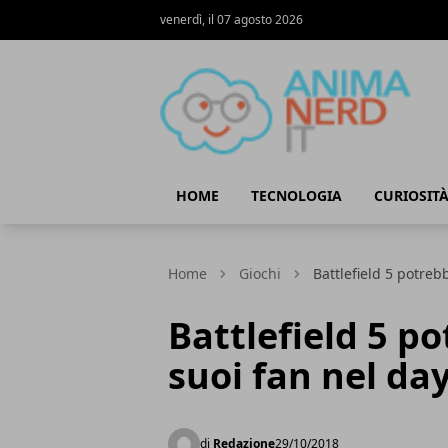
venerdì, il 07 agosto 2026
AnimaNerd
HOME
TECNOLOGIA
CURIOSIT
Home
Giochi
Battlefield 5 potreb
Battlefield 5 p
suoi fan nel da
di
Redazione
29/10/2018