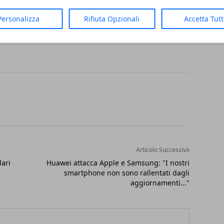
al del momento: la modalità in questione
Personalizza
Rifiuta Opzionali
Accetta Tut
arzo inoltrato.
Articolo Successivo
lari
Huawei attacca Apple e Samsung: "I nostri
smartphone non sono rallentati dagli
aggiornamenti..."