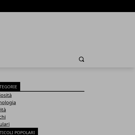
Cerca
TEGORIE
iosità
nologia
ità
chi
ulari
TICOLI POPOLARI