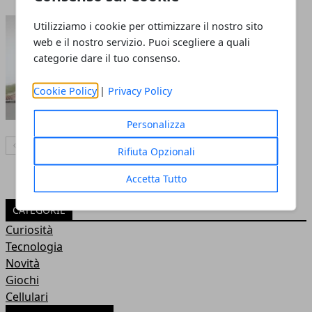
Fare gli addominali fa
Utilizziamo i cookie per ottimizzare il nostro sito
web e il nostro servizio. Puoi scegliere a quali
dimagrire la pancia? Video
categorie dare il tuo consenso.
verità
30 apr 2019
Cookie Policy
|
Privacy Policy
Personalizza
Articolo Precedente
Articolo Successivo
Rifiuta Opzionali
Accetta Tutto
CATEGORIE
Curiosità
Tecnologia
Novità
Giochi
Cellulari