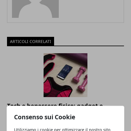
ARTICOLI CORRELATI
Tech e benessere fisico: gadget e
soluzioni alternative per mettersi in
Consenso sui Cookie
forma
Utilizziamo i cookie per ottimizzare il nostro sito