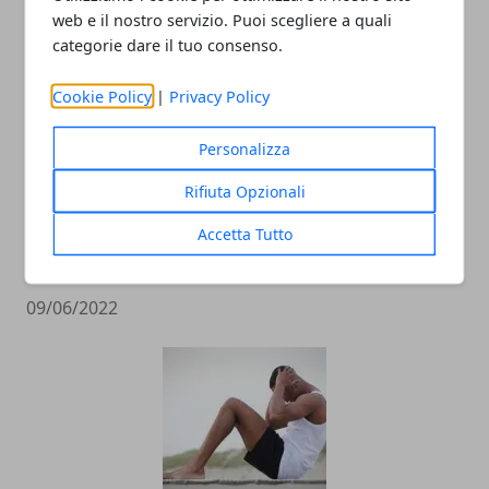
19/06/2023
web e il nostro servizio. Puoi scegliere a quali
categorie dare il tuo consenso.
Cookie Policy
|
Privacy Policy
Personalizza
Rifiuta Opzionali
Accetta Tutto
Quanto guadagna un affiliate
marketing? Come si fa?
09/06/2022